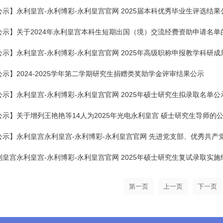
公示】永利皇宫-永利博彩-永利皇宫官网 2025届本科优秀毕业生评选结果
公示】关于2024年永利皇宫本科生短期出国（境）交流经费资助申请名单
公示】永利皇宫-永利博彩-永利皇宫官网 2025年高级职称申报教学科研成
公示】2024-2025学年第二学期研究生捐赠类奖助学金评审结果公示
公示】永利皇宫-永利博彩-永利皇宫官网 2025年硕士研究生拟录取名单
公示】关于增列王艳艳等14人为2025年光电永利皇宫 硕士研究生导师的
公示】永利皇宫永利皇宫-永利博彩-永利皇宫官网 先进党支部、优秀共产
利皇宫永利皇宫-永利博彩-永利皇宫官网 2025年硕士研究生复试录取实施
第一页