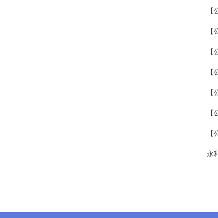
【
【
【
【
【
【
【
永