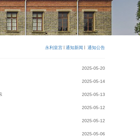
永利皇宫
通知新闻
通知公告
2025-05-20
2025-05-14
示
2025-05-13
2025-05-12
2025-05-12
2025-05-06