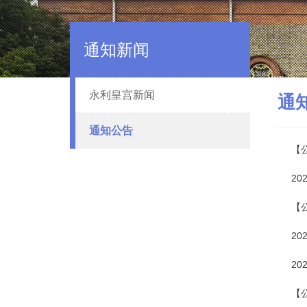
通知新闻
永利皇宫新闻
通
通知公告
【
2
【
2
2
【