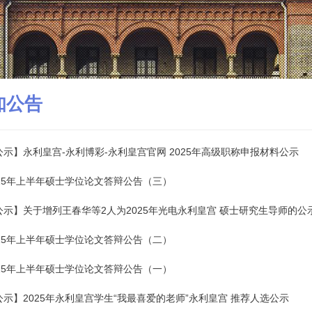
知公告
公示】永利皇宫-永利博彩-永利皇宫官网 2025年高级职称申报材料公示
025年上半年硕士学位论文答辩公告（三）
公示】关于增列王春华等2人为2025年光电永利皇宫 硕士研究生导师的公
025年上半年硕士学位论文答辩公告（二）
025年上半年硕士学位论文答辩公告（一）
公示】2025年永利皇宫学生“我最喜爱的老师”永利皇宫 推荐人选公示