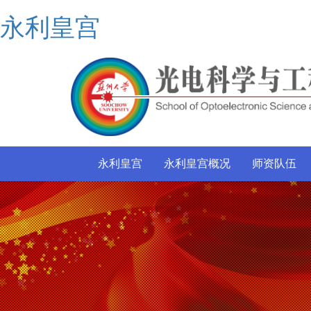
永利皇宫
永利皇宫
永利皇宫概况
师资队伍