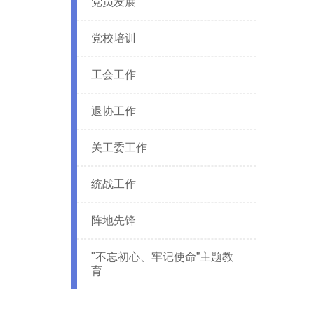
党员发展
党校培训
工会工作
退协工作
关工委工作
统战工作
阵地先锋
"不忘初心、牢记使命”主题教
育