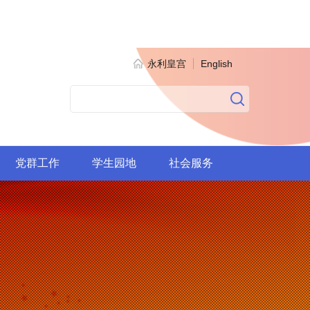
永利皇宫
English
党群工作
学生园地
社会服务