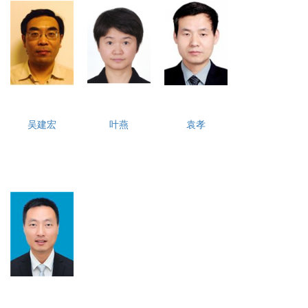
吴建宏
叶燕
袁孝