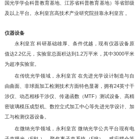
国光学学会科普教育基地、江苏省科普教育基地）等省部级
及以上平台。永利皇宫高技术产业研究院挂靠永利皇宫 。
仪器设备
永利皇宫 科研基础雄厚、条件优越，现有仪器设备原
值达
2.2
亿元，实验室总面积达到
1.2
万平米，其中
3000
平米
为超净实验室。
在传统光学领域，永利皇宫 在先进光学设计制造与自
由曲面、非球面加工检测技术方面特色显著，拥有
24
英寸干
涉仪、动态相移干涉仪、传递函数（
MTF
）测试设备、高精
密玻璃模压成型机、数控立式加工中心等先进光学设计、加
工与检测仪器设备。
在微纳光学领域，永利皇宫 微纳光学公共平台现有电
子束曝光（
EBL
）、聚焦离子束系统（
FIB
）、感应耦合等