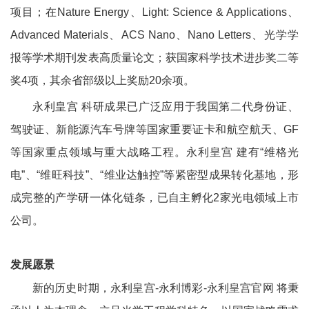
项目；在
Nature Energy
、
Light: Science & Applications
、
Advanced Materials
、
ACS Nano
、
Nano Letters
、光学学
报等学术期刊发表高质量论文；获国家科学技术进步奖二等
奖
4
项，其余省部级以上奖励
20
余项。
永利皇宫 科研成果已广泛应用于我国第二代身份证、
驾驶证、新能源汽车号牌等国家重要证卡和航空航天、
GF
等国家重点领域与重大战略工程。永利皇宫 建有“维格光
电”、“维旺科技”、“维业达触控”等紧密型成果转化基地，形
成完整的产学研一体化链条，已自主孵化
2
家光电领域上市
公司。
发展愿景
新的历史时期，永利皇宫-永利博彩-永利皇宫官网 将秉