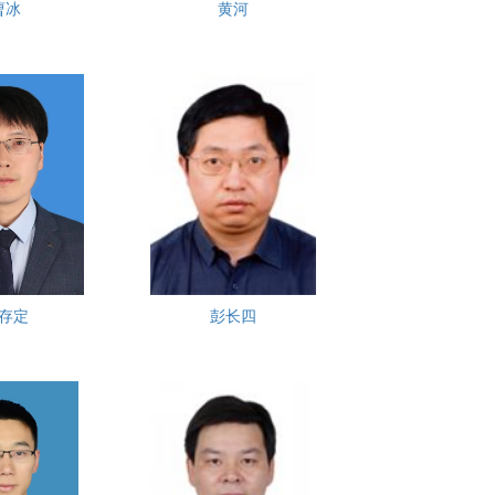
曹冰
黄河
存定
彭长四