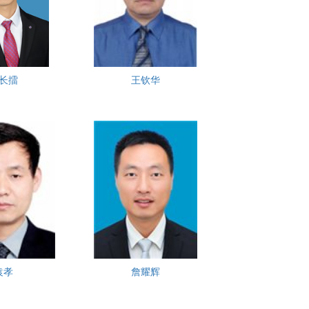
长擂
王钦华
袁孝
詹耀辉