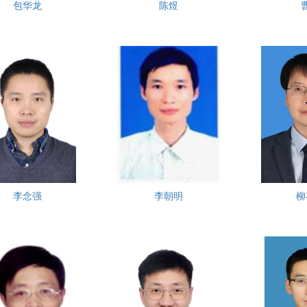
包华龙
陈煜
李念强
李朝明
柳