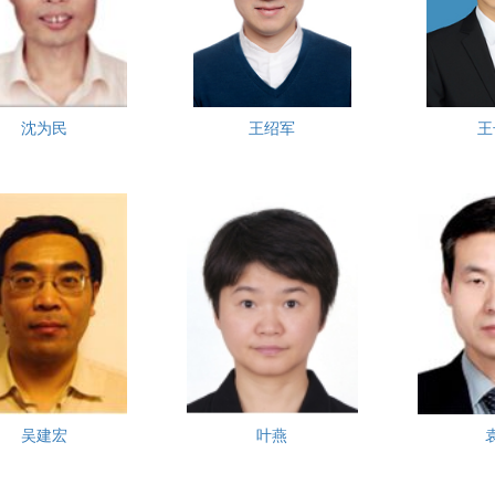
沈为民
王绍军
王
吴建宏
叶燕