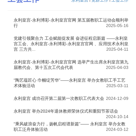
永利皇宫
党群工作
工会工作
永利皇宫-永利博彩-永利皇宫官网 第五届教职工运动会顺利举
行
2025-05-16
党建引领聚合力 工会赋能促发展 奋进征程启新篇 ——永利皇
宫工会、永利皇宫-永利博彩-永利皇宫官网 、应用技术永利皇
宫 三方共...
2025-04-11
永利皇宫-永利博彩-永利皇宫官网 选举产生出席永利皇宫第九
届教代会、第十五次工代会代表
2025-04-03
“陶艺蕴匠心 巾帼绽芳华”——永利皇宫 举办女教职工手工艺
术体验活动
2025-03-11
永利皇宫 成功召开第二届第一次教职工代表大会
2024-12-09
永利皇宫 举办2024年退休教师荣休仪式和重阳节茶话会
2024-10-14
“乘风破浪奋力行，扬帆启程谱新篇”—— 永利皇宫 举办女教
职工泛舟体验活动​
2024-03-12