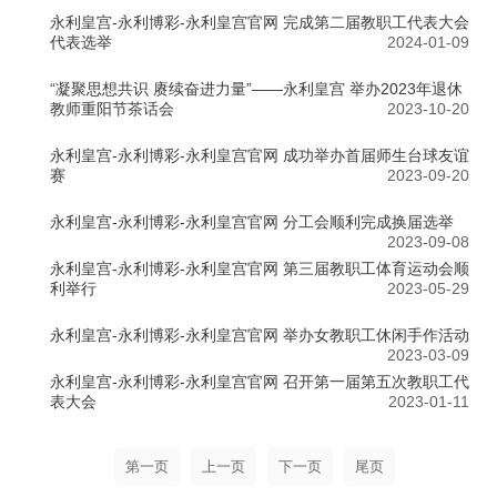
永利皇宫-永利博彩-永利皇宫官网 完成第二届教职工代表大会
代表选举
2024-01-09
“凝聚思想共识 赓续奋进力量”——永利皇宫 举办2023年退休
教师重阳节茶话会
2023-10-20
永利皇宫-永利博彩-永利皇宫官网 成功举办首届师生台球友谊
赛
2023-09-20
永利皇宫-永利博彩-永利皇宫官网 分工会顺利完成换届选举
2023-09-08
永利皇宫-永利博彩-永利皇宫官网 第三届教职工体育运动会顺
利举行
2023-05-29
永利皇宫-永利博彩-永利皇宫官网 举办女教职工休闲手作活动
2023-03-09
永利皇宫-永利博彩-永利皇宫官网 召开第一届第五次教职工代
表大会
2023-01-11
第一页
尾页