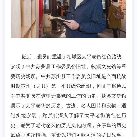
随后，党员们重温了相城区太平老街红色路线，
参观了中共苏州县工作委员会旧址、荻溪文史馆等重
要历史场所。中共苏州县工作委员会旧址是全面抗战
时期苏州（吴县）第一个县级党组织，见证了翁迪民
等中共党员在这里开展党的工作的历史。荻溪文史馆
展示了太平老街的历史、古迹、名人图片和实物。通
过实地参观，党员们深入了解了太平老街的红色历
史，感受了老街悠久的历史文化内涵，在厚重的历史
底蕴中陶冶情操。革命先烈们可歌可泣的抗日故事，