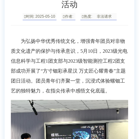
活动
时间: 2025-05-10
作者:
热度:
非法请求
为弘扬中华优秀传统文化，增强青年团员对非物
质文化遗产的保护与传承意识，
5月10日，
2023级光电
信息科学与工程1团支部
与
2023级智能测控工程2团支
部
成功
开展了
“方寸钿彩承星汉 万丈匠心耀青春”
主题
团日活动。团员青年们齐聚一堂，沉浸式体验螺钿工
艺的独特魅力，在指尖传承中感悟文化底蕴。