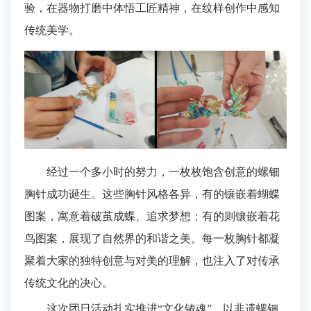
验
，
在器物打磨中体悟工匠精神，在纹样创作中感知
传统美学。
经过一个多小时的努力，一枚枚饱含创意的螺钿
胸针
成功
诞生。这些胸针风格各异，有的镶嵌着蝴蝶
图案，寓意着破茧成蝶、追求梦想；有的则镶嵌着花
鸟图案，展现了自然界的和谐之美。每一枚胸针都凝
聚着大家的独特创意与对美的理解，也注入了对传承
传统文化的决心。
这次团日活动
扎实推进
“文化铸魂”，
以非遗螺钿