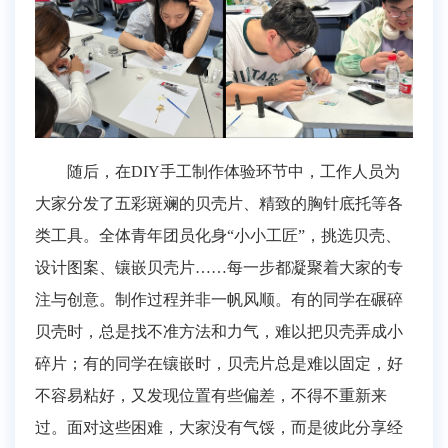
随后，
在
DIY手工制作
体验
环节
中，
工作人员
为
大家
分发了五彩斑斓的贝壳片、精致的胸针底托
等
各
类工具。
全体青年团员
化身
“小小工匠”，挑选贝壳、
设计图案、镶嵌贝壳片……每一步都凝聚着大家的专
注与创意。制作过程并非一帆风顺。有的同学在碾碎
贝壳时，总是找不准方法和力气，难以把贝壳弄成小
碎片；有的同学在镶嵌时，贝壳片总是难以固定，好
不容易粘好，又发现位置有些偏差，不得不重新来
过。面对这些困难，大家没有气馁，而是彼此分享经