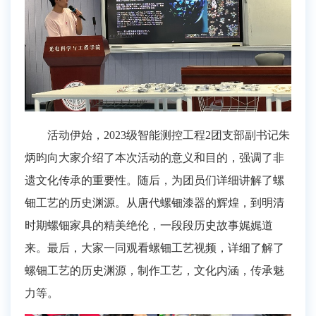
活动伊始，
2023级智能测控工程2团支部副书记朱
炳昀向大家介绍了本次活动的意义和目的，强调了非
遗文化传承的重要性。随后，为团员们详细讲解了螺
钿工艺的历史渊源。从唐代螺钿漆器的辉煌，到明清
时期螺钿家具的精美绝伦，一段段历史故事娓娓道
来。最后，
大家一同观看
螺钿工艺视频
，
详细
了解
了
螺钿
工艺的历史渊源，制作工艺，文化内涵，传承魅
力等
。